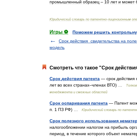
промышленный
образец
–
10
лет
и
может
Юридический
словарь
по
патентно
-
лицензионным
оп
Игры ⚽
Поможем решить контрольну
Срок действия свидетельства на пол
модель
Смотреть что такое "Срок действия
Срок действия патента
— срок действия 
лет во всех странах–членах ВТО) …
Толков
менеджмента и смежных областей
Срок оспаривания патента
— Патент може
п. 1 ПЗ РФ) …
Юридический словарь по патентн
Срок полезного использования немате
налогообложении налогом на прибыль орг
период, в течение которого объект немат