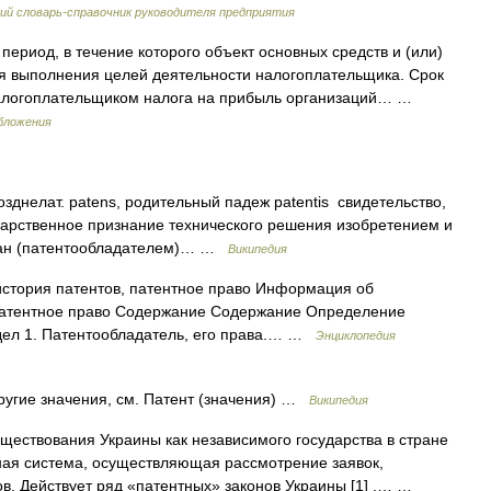
ий словарь-справочник руководителя предприятия
период, в течение которого объект основных средств и (или)
ля выполнения целей деятельности налогоплательщика. Срок
налогоплательщиком налога на прибыль организаций… …
обложения
зднелат. patens, родительный падеж patentis свидетельство,
дарственное признание технического решения изобретением и
дан (патентообладателем)… …
Википедия
история патентов, патентное право Информация об
 патентное право Содержание Содержание Определение
дел 1. Патентообладатель, его права.… …
Энциклопедия
ругие значения, см. Патент (значения) …
Википедия
ществования Украины как независимого государства в стране
ная система, осуществляющая рассмотрение заявок,
в. Действует ряд «патентных» законов Украины [1] ,… …