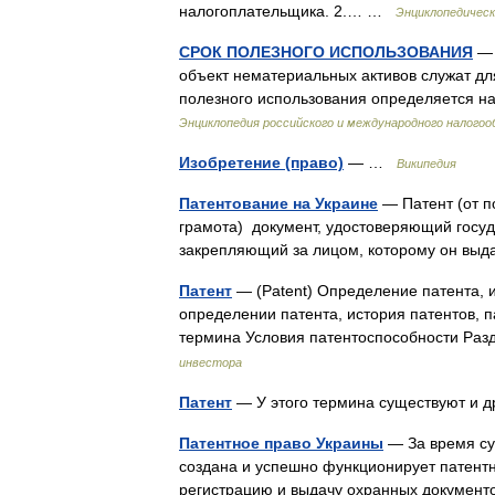
налогоплательщика. 2.… …
Энциклопедическ
СРОК ПОЛЕЗНОГО ИСПОЛЬЗОВАНИЯ
— 
объект нематериальных активов служат д
полезного использования определяется 
Энциклопедия российского и международного налого
Изобретение (право)
— …
Википедия
Патентование на Украине
— Патент (от по
грамота) документ, удостоверяющий госу
закрепляющий за лицом, которому он вы
Патент
— (Patent) Определение патента, 
определении патента, история патентов,
термина Условия патентоспособности Раз
инвестора
Патент
— У этого термина существуют и д
Патентное право Украины
— За время су
создана и успешно функционирует патент
регистрацию и выдачу охранных документо