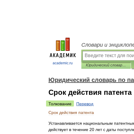
Словари и энциклоп
academic.ru
Юридический словарь по патентно-лицензионным операциям
Юридический словарь по п
Срок действия патента
Толкование
Перевод
Срок
действия
патента
Устанавливается
национальным
патентны
действует
в
течение
20
лет
с
даты
поступл