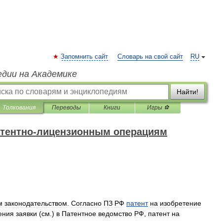
Запомнить сайт
Словарь на свой сайт
RU
едии на Академике
Найти!
Толкования
Переводы
Книги
Игры ⚽
атентно-лицензионным операциям
м
законодательством
.
Согласно
ПЗ
РФ
патент
на
изобретение
ения
заявки
(
см
.)
в
Патентное
ведомство
РФ
,
патент
на