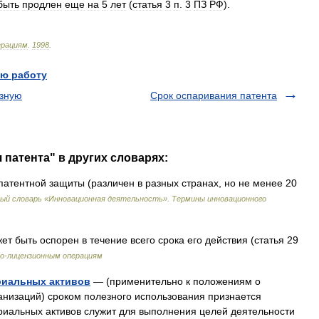
быть
продлен
еще
на
5
лет
(
статья
3
п
.
3
ПЗ
РФ
).
ерациям
.
1998
.
ю работу
езную
Срок оспаривания патента
 патента" в других словарях:
патентной защиты (различен в разных странах, но не менее 20
ый словарь «Инновационная деятельность». Термины инновационного
т быть оспорен в течение всего срока его действия (статья 29
о-лицензионным операциям
риальных активов
— (применительно к положениям о
анизаций) сроком полезного использования признается
ериальных активов служит для выполнения целей деятельности