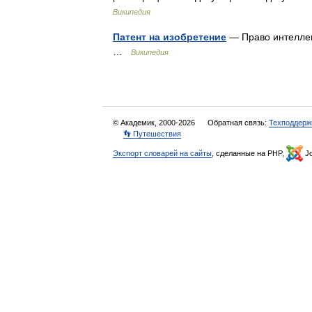
Википедия
Патент на изобретение
— Право интеллек
…
Википедия
© Академик, 2000-2026
Обратная связь:
Техподдерж
👣 Путешествия
Экспорт словарей на сайты
, сделанные на PHP,
Jo