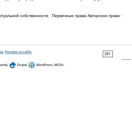
туальной собственности Первичные права Авторское право ·
ка
,
Реклама на сайте
18+
omla,
Drupal,
WordPress, MODx.